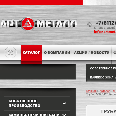
+7 (8112
г. Псков, Октя
info@artmeta
КАТАЛОГ
О КОМПАНИИ
АКЦИИ / НОВОСТИ
Ф
СОБСТВЕННОЕ П
БАРБЕКЮ ЗОНА
Главная
>
Каталог
>
Д
Труба L500 D120 без и
СОБСТВЕННОЕ
ПРОИЗВОДСТВО
ТРУБА
КАМИНЫ, ПЕЧИ ДЛЯ БАНИ