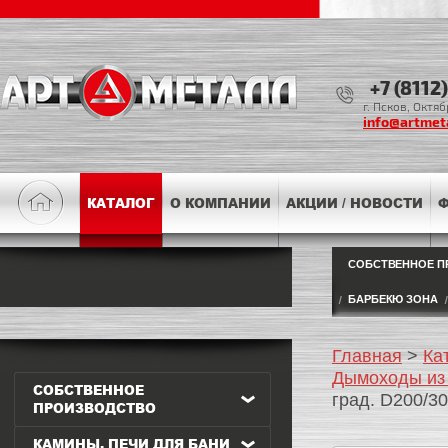
+7 (8112
г. Псков, Октя
info@artmeta
КАТАЛОГ
О КОМПАНИИ
АКЦИИ / НОВОСТИ
Ф
СОБСТВЕННОЕ П
БАРБЕКЮ ЗОНА
Главная
>
Ка
Дымоходы из
СОБСТВЕННОЕ
град. D200/30
ПРОИЗВОДСТВО
КАМИНЫ, ПЕЧИ ДЛЯ БАНИ