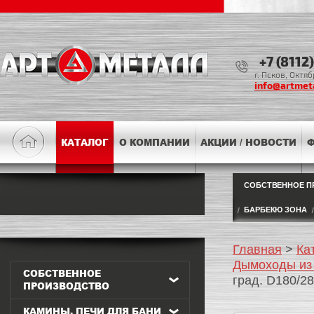
+7 (8112
г. Псков, Октя
info@artmeta
КАТАЛОГ
О КОМПАНИИ
АКЦИИ / НОВОСТИ
Ф
СОБСТВЕННОЕ П
БАРБЕКЮ ЗОНА
Главная
>
Ка
Дымоходы из
СОБСТВЕННОЕ
град. D180/2
ПРОИЗВОДСТВО
КАМИНЫ, ПЕЧИ ДЛЯ БАНИ