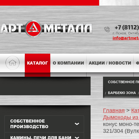
+7 (8112
г. Псков, Октя
info@artmeta
КАТАЛОГ
О КОМПАНИИ
АКЦИИ / НОВОСТИ
Ф
СОБСТВЕННОЕ П
БАРБЕКЮ ЗОНА
Главная
>
Ка
Дымоходы из
СОБСТВЕННОЕ
конус моно-т
ПРОИЗВОДСТВО
321/304 (Вулк
КАМИНЫ, ПЕЧИ ДЛЯ БАНИ