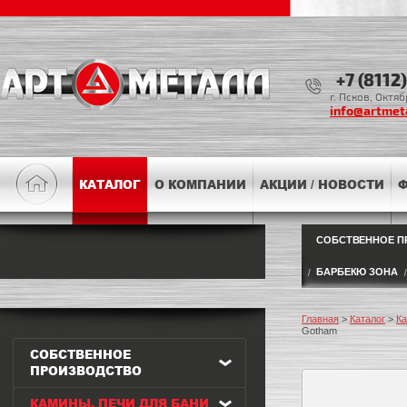
+7 (8112
г. Псков, Октя
info@artmeta
КАТАЛОГ
О КОМПАНИИ
АКЦИИ / НОВОСТИ
Ф
СОБСТВЕННОЕ П
БАРБЕКЮ ЗОНА
Главная
>
Каталог
>
Ка
Gotham
СОБСТВЕННОЕ
ПРОИЗВОДСТВО
КАМИНЫ, ПЕЧИ ДЛЯ БАНИ