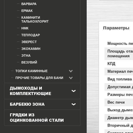
ВАРВАРА
ЕРМАК
КАМИНИТИ
ТАЛЬКОХЛОРИТ
Параметры
НМК
ТЕПЛОДАР
ЭВЕРЕСТ
Мощность п
ЭКОКАМИН
Площадь ота
ЭТНА
помещения
ВЕЗУВИЙ
КПД
ТОПКИ КАМИННЫЕ
Материал пе
ПРОЧИЕ ТОВАРЫ ДЛЯ БАНИ
Вид топлива
Допустимая 
ДЫМОХОДЫ И
КОМПЛЕКТУЮЩИЕ
Размеры печ
Вес печи
БАРБЕКЮ ЗОНА
Выход дымо
ГРЯДКИ ИЗ
Диаметр ды
ОЦИНКОВАННОЙ СТАЛИ
Вторичный д