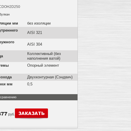
CDOH2D250
Вулкан
оляции мм
без изоляции
утреннего
AISI 321
ружного
AISI 304
Коллективный (без
да
наполнения ватой)
темы
Опорный элемент
мохода
Двухконтурная (Сэндвич)
нки мм
0,5
 сравнению
377
ЗАКАЗАТЬ
руб.
Количество:
−
+