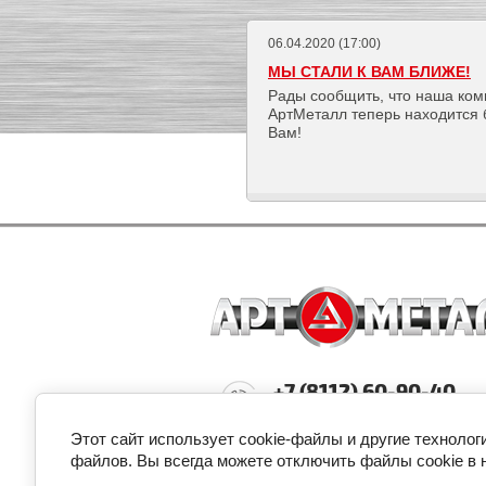
06.04.2020 (17:00)
МЫ СТАЛИ К ВАМ БЛИЖЕ!
Рады сообщить, что наша ко
АртМеталл теперь находится 
Вам!
+7 (8112) 60-90-40
г. Псков, Октябрьский проспект, 
info@artmetallpsk.ru
Этот сайт использует cookie-файлы и другие технолог
файлов. Вы всегда можете отключить файлы cookie в 