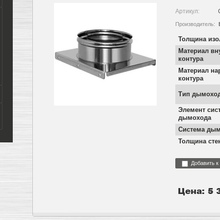
Артикул:
Производитель:
Толщина из
Материал вн
контура
Материал на
контура
Тип дымохо
Элемент сис
дымохода
Система ды
Толщина сте
Добавить к
Цена: 5 