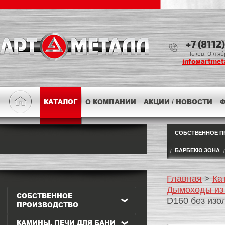
+7 (8112
г. Псков, Октя
info@artmeta
КАТАЛОГ
О КОМПАНИИ
АКЦИИ / НОВОСТИ
Ф
СОБСТВЕННОЕ П
БАРБЕКЮ ЗОНА
Главная
>
Ка
Дымоходы из
СОБСТВЕННОЕ
D160 без изо
ПРОИЗВОДСТВО
КАМИНЫ, ПЕЧИ ДЛЯ БАНИ