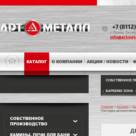
+7 (8112
г. Псков, Октя
info@artmeta
КАТАЛОГ
О КОМПАНИИ
АКЦИИ / НОВОСТИ
Ф
СОБСТВЕННОЕ П
БАРБЕКЮ ЗОНА
Главная
>
Каталог
>
Д
Накладка декоративна
СОБСТВЕННОЕ
ПРОИЗВОДСТВО
Д
КАМИНЫ, ПЕЧИ ДЛЯ БАНИ