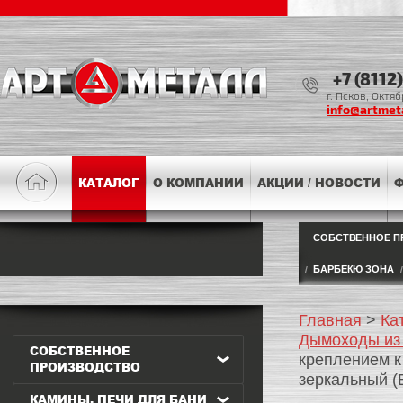
+7 (8112
г. Псков, Октя
info@artmeta
КАТАЛОГ
О КОМПАНИИ
АКЦИИ / НОВОСТИ
Ф
СОБСТВЕННОЕ П
БАРБЕКЮ ЗОНА
Главная
>
Ка
Дымоходы из
СОБСТВЕННОЕ
креплением к
ПРОИЗВОДСТВО
зеркальный (
КАМИНЫ, ПЕЧИ ДЛЯ БАНИ